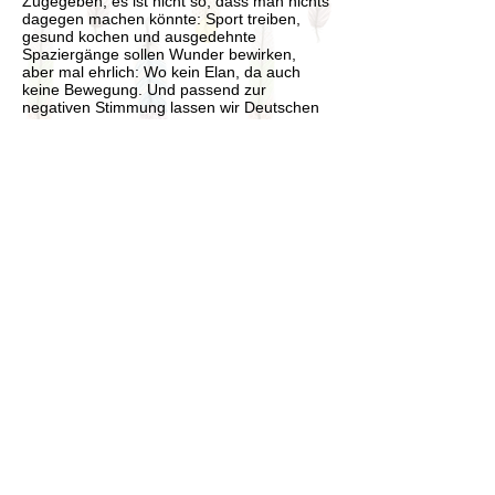
Zugegeben, es ist nicht so, dass man nichts
dagegen machen könnte: Sport treiben,
gesund kochen und ausgedehnte
Spaziergänge sollen Wunder bewirken,
aber mal ehrlich: Wo kein Elan, da auch
keine Bewegung. Und
passend zur
negativen Stimmung lassen wir Deutschen
unsere Energiereserven bei einigen
Themen dann aber doch frei:
Schwarzmalerei und Nörgelei. Gründe gibt
es mehr als genug: Das Wetter, die
Arbeitskollegen, die liebe Familie oder die
Spritpreise. Na, heute schon über ein
Thema gejammert? Erwischt! Warum
schimpfen wir nur soviel? Sollte man die
Energie nicht lieber dazu verwenden, alles
besser zu machen oder sich eben aus dem
Tief herauszuarbeiten? Nein - denn wie
Oscar Wilde schon sagte: "Unzufriedenheit
ist der erste Schritt zum Erfolg."
Es gibt
Psychologen, die sagen: Jammern ist gut!
Es setzt ein hohes Erfolgspotenzial frei,
denn wer mit großen Zweifeln seine Ideen
verwirklicht, ist sich seiner Sache am Ende
ziemlich sicher und hält jeglicher Kritik
stand. Eine gewisse Dosis nörgeln ist also
gut, aber Vorsicht: Dauernörgler rauben
Energie und setzen ihre Mitmenschen unter