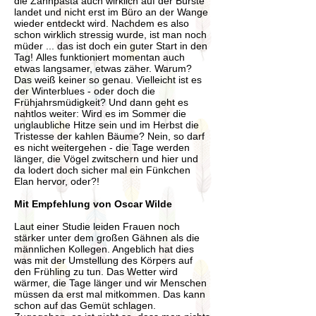
die Zahnpasta auch wirklich auf der Bürste
landet und nicht erst im Büro an der Wange
wieder entdeckt wird. Nachdem es also
schon wirklich stressig wurde, ist man noch
müder ... das ist doch ein guter Start in den
Tag!
Alles funktioniert momentan auch
etwas langsamer, etwas zäher. Warum?
Das weiß keiner so genau. Vielleicht ist es
der Winterblues - oder doch die
Frühjahrsmüdigkeit? Und dann geht es
nahtlos weiter: Wird es im Sommer die
unglaubliche Hitze sein und im Herbst die
Tristesse der kahlen Bäume? Nein, so darf
es nicht weitergehen - die Tage werden
länger, die Vögel zwitschern und hier und
da lodert doch sicher mal ein Fünkchen
Elan hervor, oder?!
Mit Empfehlung von Oscar Wilde
Laut einer Studie leiden Frauen noch
stärker unter dem großen Gähnen als die
männlichen Kollegen. Angeblich hat dies
was mit der Umstellung des Körpers auf
den Frühling zu tun. Das Wetter wird
wärmer, die Tage länger und wir Menschen
müssen da erst mal mitkommen. Das kann
schon auf das Gemüt schlagen.